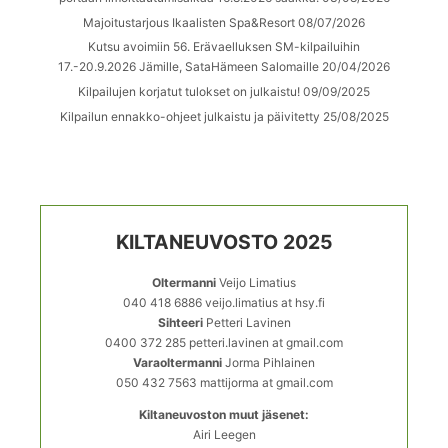
Majoitustarjous Ikaalisten Spa&Resort
08/07/2026
Kutsu avoimiin 56. Erävaelluksen SM-kilpailuihin
17.-20.9.2026 Jämille, SataHämeen Salomaille
20/04/2026
Kilpailujen korjatut tulokset on julkaistu!
09/09/2025
Kilpailun ennakko-ohjeet julkaistu ja päivitetty
25/08/2025
KILTANEUVOSTO 2025
Oltermanni
Veijo Limatius
040 418 6886 veijo.limatius at hsy.fi
Sihteeri
Petteri Lavinen
0400 372 285 petteri.lavinen at gmail.com
Varaoltermanni
Jorma Pihlainen
050 432 7563 mattijorma at gmail.com
Kiltaneuvoston muut jäsenet:
Airi Leegen