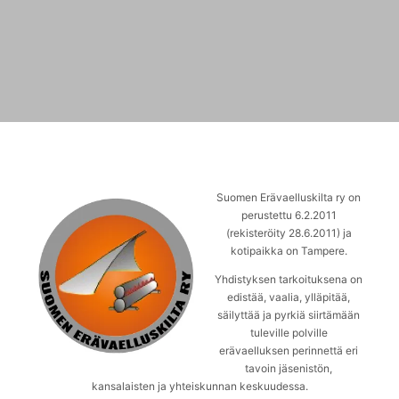
Suomen Erävaelluskilta ry on
perustettu 6.2.2011
(rekisteröity 28.6.2011) ja
kotipaikka on Tampere.
Yhdistyksen tarkoituksena on
edistää, vaalia, ylläpitää,
säilyttää ja pyrkiä siirtämään
tuleville polville
erävaelluksen perinnettä eri
tavoin jäsenistön,
kansalaisten ja yhteiskunnan keskuudessa.