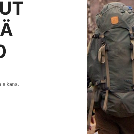
LUT
LÄ
0
n aikana.