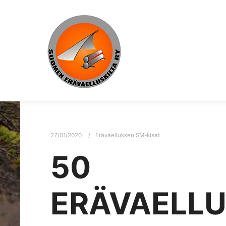
27/01/2020
Erävaelluksen SM-kisat
50
ERÄVAELL