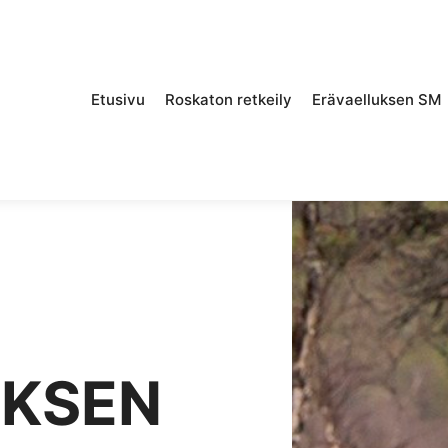
Etusivu
Roskaton retkeily
Erävaelluksen SM
UKSEN