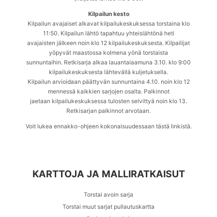
Kilpailun kesto
Kilpailun avajaiset alkavat kilpailukeskuksessa torstaina klo
11:50. Kilpailun lähtö tapahtuu yhteislähtönä heti
avajaisten jälkeen noin klo 12 kilpailukeskuksesta. Kilpailijat
yöpyvät maastossa kolmena yönä torstaista
sunnuntaihin. Retkisarja alkaa lauantaiaamuna 3.10. klo 9:00
kilpailukeskuksesta lähtevällä kuljetuksella.
Kilpailun arvioidaan päättyvän sunnuntaina 4.10. noin klo 12
mennessä kaikkien sarjojen osalta. Palkinnot
jaetaan kilpailukeskuksessa tulosten selvittyä noin klo 13.
Retkisarjan palkinnot arvotaan.
Voit lukea ennakko-ohjeen kokonaisuudessaan tästä linkistä.
KARTTOJA JA MALLIRATKAISUT
Torstai avoin sarja
Torstai muut sarjat pullautuskartta