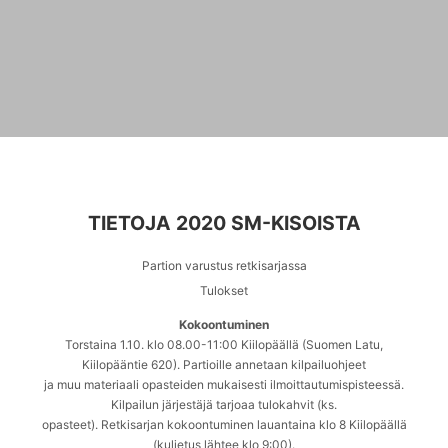
TIETOJA 2020 SM-KISOISTA
Partion varustus retkisarjassa
Tulokset
Kokoontuminen
Torstaina 1.10. klo 08.00-11:00 Kiilopäällä (Suomen Latu,
Kiilopääntie 620). Partioille annetaan kilpailuohjeet
ja muu materiaali opasteiden mukaisesti ilmoittautumispisteessä.
Kilpailun järjestäjä tarjoaa tulokahvit (ks.
opasteet). Retkisarjan kokoontuminen lauantaina klo 8 Kiilopäällä
(kuljetus lähtee klo 9:00).